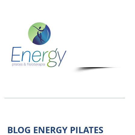
Fa
Whast
BLOG ENERGY PILATES