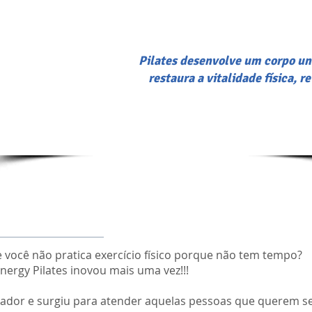
Pilates desenvolve um corpo uni
restaura a vitalidade física, r
Fale com a gente por:
Whastapp - 21.99452-7676.
 você não pratica exercício físico porque não tem tempo?
nergy Pilates inovou mais uma vez!!!
novador e surgiu para atender aquelas pessoas que querem s