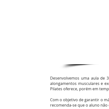
- Exercícios para todo 
- De 2 a 4 vezes na sem
- Aulas dinâmicas e ráp
- Mensalidades a partir
Desenvolvemos uma aula de 3
alongamentos musculares e exer
Pilates oferece, porém em temp
Com o objetivo de garantir o má
recomenda-se que o aluno não 